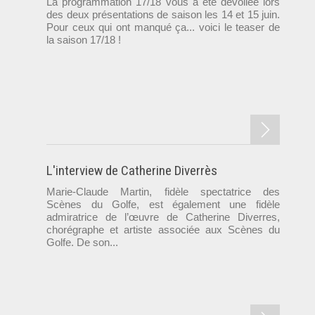
La programmation 17/18 vous a été dévoilée lors
des deux présentations de saison les 14 et 15 juin.
Pour ceux qui ont manqué ça... voici le teaser de
la saison 17/18 !
L'interview de Catherine Diverrès
Marie-Claude Martin, fidèle spectatrice des
Scènes du Golfe, est également une fidèle
admiratrice de l’œuvre de Catherine Diverres,
chorégraphe et artiste associée aux Scènes du
Golfe. De son...