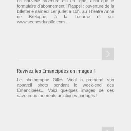
La nouvelle brochure est en ligne, ainsi que le
formulaire d'abonnement ! Rappel : ouverture de la
billetterie samedi 1er juillet à 10h, au Théâtre Anne
de Bretagne, à la Lucarne et sur
www.scenesdugolfe.com ...
Revivez les Emancipéés en images !
Le photographe Gilles Vidal a promené son
appareil photo pendant le week-end des
Emancipéés... Voici quelques images de ces
savoureux moments artistiques partagés !