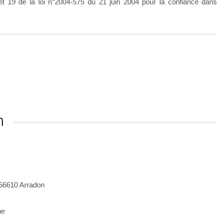
 et 19 de la loi n°2004-575 du 21 juin 2004 pour la confiance dan
n
 56610 Arradon
ne