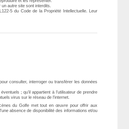
 reproduire et les représenter.
 un autre site sont interdits.
L122-5 du Code de la Propriété Intellectuelle. Leur
our consulter, interroger ou transférer les données
ntuels ; qu’il appartient à l’utilisateur de prendre
els virus sur le réseau de l’internet.
 Scènes du Golfe met tout en œuvre pour offrir aux
 d’une absence de disponibilité des informations et/ou