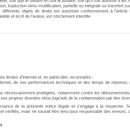
lle, soit que le théâtre en soit le titulaire, soit qu’il soit autorisé à les
ion, traduction et/ou modification, partielle ou intégrale ou transfert sur
ifférents objets de droits est autorisée conformément à l’article 
able et écrit de l’auteur, est strictement interdite
es limites d’internet et, en particulier, reconnaître :
nternet, de ses performances techniques et des temps de réponse, p
pas nécessairement protégées, notamment contre les détournements éve
es propres données et/ou logiciels de la contamination par des éventu
aissance de la présente notice légale et s'engage à la respecter.
s et vérifiés, mais ne saurait être tenu pour responsable des erreurs,
es