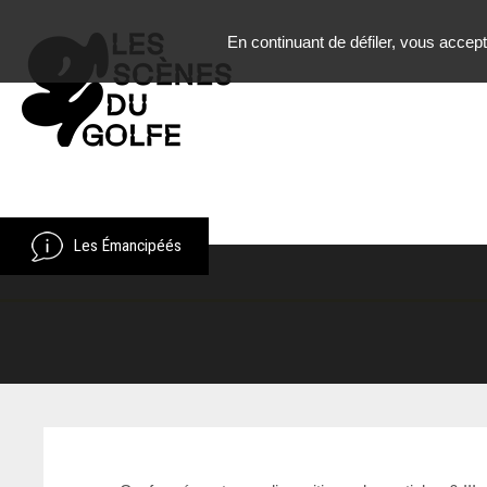
En continuant de défiler,
vous acceptez
Les Émancipéés