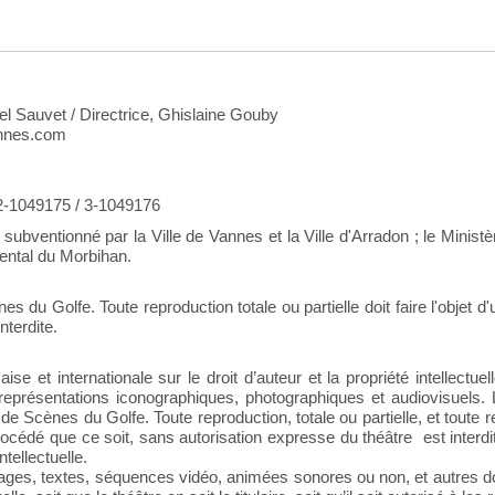
el Sauvet / Directrice, Ghislaine Gouby
annes.com
 2-1049175 / 3-1049176
bventionné par la Ville de Vannes et la Ville d'Arradon ; le Minist
ental du Morbihan.
 du Golfe. Toute reproduction totale ou partielle doit faire l'objet d'
nterdite.
ise et internationale sur le droit d’auteur et la propriété intellectu
eprésentations iconographiques, photographiques et audiovisuels. La
e Scènes du Golfe. Toute reproduction, totale ou partielle, et toute r
cédé que ce soit, sans autorisation expresse du théâtre est interdit
tellectuelle.
ges, textes, séquences vidéo, animées sonores ou non, et autres do