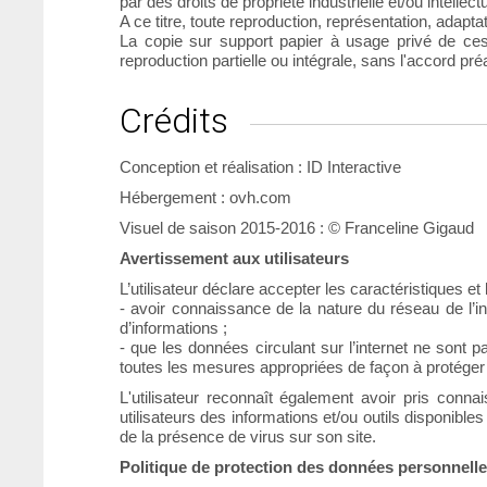
par des droits de propriété industrielle et/ou intellectue
A ce titre, toute reproduction, représentation, adaptat
La copie sur support papier à usage privé de ces d
reproduction partielle ou intégrale, sans l'accord préal
Crédits
Conception et réalisation : ID Interactive
Hébergement : ovh.com
Visuel de saison 2015-2016 : © Franceline Gigaud
Avertissement aux utilisateurs
L’utilisateur déclare accepter les caractéristiques et l
- avoir connaissance de la nature du réseau de l’i
d’informations ;
- que les données circulant sur l’internet ne sont 
toutes les mesures appropriées de façon à protéger s
L'utilisateur reconnaît également avoir pris conn
utilisateurs des informations et/ou outils disponible
de la présence de virus sur son site.
Politique de protection des données personnell